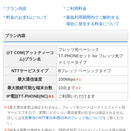
プラン内容
ご利用料金
料金のお支払について
最低利用期間内でご解約する
場合に発生する料金について
プラン内容
フレッツ光ベーシック
@T COM(アットティーコ
TT-PHONEセット for フレッツ光フ
ム)プラン名
ァミリータイプ
NTTサービスタイプ
Bフレッツ ベーシックタイプ
最大通信速度
100Mbps
※1
最大接続可能な端末台数
10台まで
※2
IP電話TT-PHONE(NC)
ご利用いただけます
※3
※1
最大通信速度は保証されません。フレッツ光コースはベストエフォート型
サービスですので、実際にどのくらい通信速度が出るかは保証されません。
詳しくは
注意事項
の
NTT東日本/西日本のフレッツ光について
をご覧くださ
い。
※2
端末を複数台接続する場合は、PPPoE対応ブロードバンドルータ等が別途