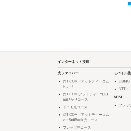
インターネット接続
光ファイバー
モバイル接
@T COM（アットティーコム）
LIBMO
ヒカリ
NTT
@T COM(アットティーコム)
ADSL
auひかりコース
フレッ
ドコモ光コース
@T COM（アットティーコム）
ver SoftBank 光コース
フレッツ光コース