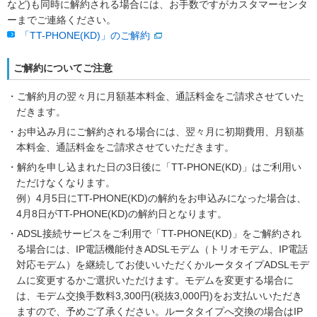
など)も同時に解約される場合には、お手数ですがカスタマーセンタ
ーまでご連絡ください。
「TT-PHONE(KD)」のご解約
ご解約についてご注意
・ご解約月の翌々月に月額基本料金、通話料金をご請求させていた
だきます。
・お申込み月にご解約される場合には、翌々月に初期費用、月額基
本料金、通話料金をご請求させていただきます。
・解約を申し込まれた日の3日後に「TT-PHONE(KD)」はご利用い
ただけなくなります。
例）4月5日にTT-PHONE(KD)の解約をお申込みになった場合は、
4月8日がTT-PHONE(KD)の解約日となります。
・ADSL接続サービスをご利用で「TT-PHONE(KD)」をご解約され
る場合には、IP電話機能付きADSLモデム（トリオモデム、IP電話
対応モデム）を継続してお使いいただくかルータタイプADSLモデ
ムに変更するかご選択いただけます。モデムを変更する場合に
は、モデム交換手数料3,300円(税抜3,000円)をお支払いいただき
ますので、予めご了承ください。ルータタイプへ交換の場合はIP