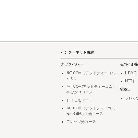
インターネット接続
光ファイバー
モバイル接
@T COM（アットティーコム）
LIBMO
ヒカリ
NTT
@T COM(アットティーコム)
ADSL
auひかりコース
フレッ
ドコモ光コース
@T COM（アットティーコム）
ver SoftBank 光コース
フレッツ光コース