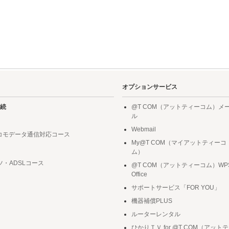
オプションサービス
続
@T COM（アットティーコム）メ
ル
Webmail
ドコモデータ通信対応コース
My@T COM（マイアットティーコ
ム）
ツ・ADSLコース
@T COM（アットティーコム）WP
Office
サポートサービス「FOR YOU」
機器補償PLUS
ルーターレンタル
ひかりＴＶ for @T COM（アットテ