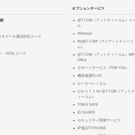
オプションサービス
続
@T COM（アットティーコム）メ
ル
Webmail
ドコモデータ通信対応コース
My@T COM（マイアットティーコ
ム）
ツ・ADSLコース
@T COM（アットティーコム）WP
Office
サポートサービス「FOR YOU」
機器補償PLUS
ルーターレンタル
ひかりＴＶ for @T COM（アットテ
ィーコム）
TOKAI SAFE
ID GUARD
セキュリティ関連サービス
IP電話TT-PHONE