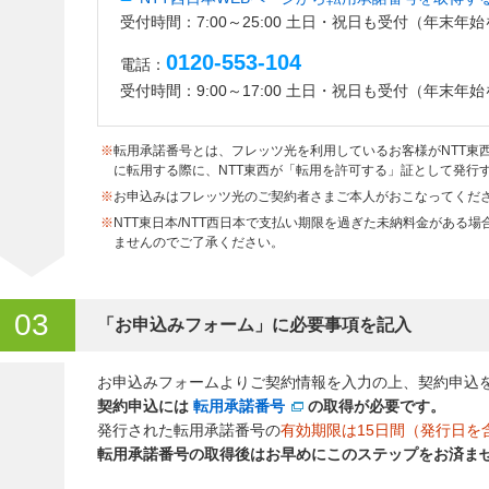
受付時間：7:00～25:00 土日・祝日も受付（年末年
0120-553-104
電話：
受付時間：9:00～17:00 土日・祝日も受付（年末年
※
転用承諾番号とは、フレッツ光を利用しているお客様がNTT東
に転用する際に、NTT東西が「転用を許可する」証として発行
※
お申込みはフレッツ光のご契約者さまご本人がおこなってくだ
※
NTT東日本/NTT西日本で支払い期限を過ぎた未納料金がある
ませんのでご了承ください。
03
「お申込みフォーム」に必要事項を記入
お申込みフォームよりご契約情報を入力の上、契約申込
契約申込には
転用承諾番号
の取得が必要です。
発行された転用承諾番号の
有効期限は15日間（発行日を
転用承諾番号の取得後はお早めにこのステップをお済ま