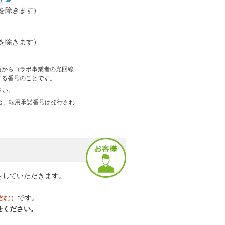
始を除きます）
始を除きます）
西からコラボ事業者の光回線
する番号のことです。
さい。
場合、転用承諾番号は発行され
をしていただきます。
含む）
です。
せください。