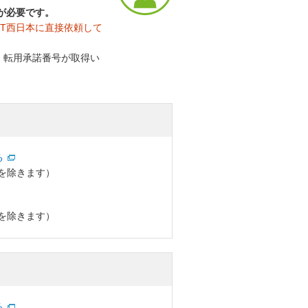
号が必要です。
TT西日本に直接依頼して
、転用承諾番号が取得い
る
始を除きます）
始を除きます）
る