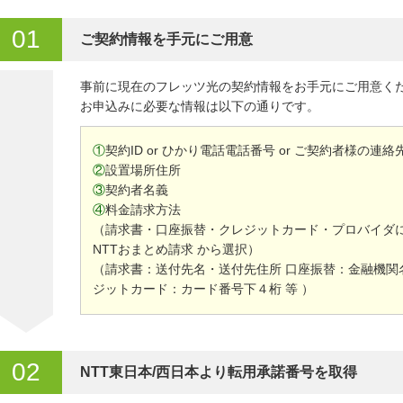
01
ご契約情報を手元にご用意
事前に現在のフレッツ光の契約情報をお手元にご用意く
お申込みに必要な情報は以下の通りです。
①
契約ID or ひかり電話電話番号 or ご契約者様の連
②
設置場所住所
③
契約者名義
④
料金請求方法
（請求書・口座振替・クレジットカード・プロバイダ
NTTおまとめ請求 から選択）
（請求書：送付先名・送付先住所 口座振替：金融機関
ジットカード：カード番号下４桁 等 ）
02
NTT東日本/西日本より転用承諾番号を取得