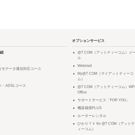
オプションサービス
続
@T COM（アットティーコム）メ
ル
Webmail
ドコモデータ通信対応コース
My@T COM（マイアットティーコ
ム）
ツ・ADSLコース
@T COM（アットティーコム）WP
Office
サポートサービス「FOR YOU」
機器補償PLUS
ルーターレンタル
ひかりＴＶ for @T COM（アットテ
ィーコム）