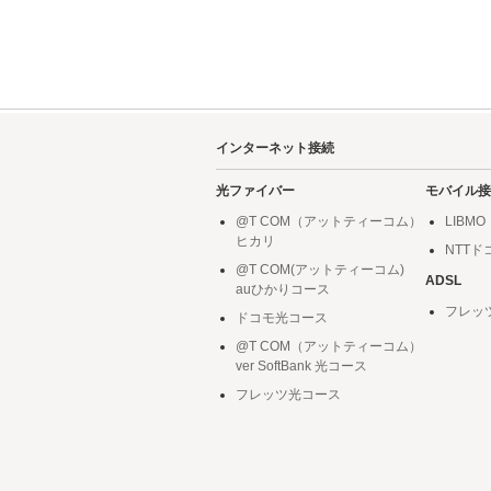
インターネット接続
光ファイバー
モバイル接
@T COM（アットティーコム）
LIBMO
ヒカリ
NTT
@T COM(アットティーコム)
ADSL
auひかりコース
フレッ
ドコモ光コース
@T COM（アットティーコム）
ver SoftBank 光コース
フレッツ光コース