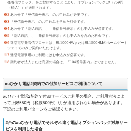
発着信ブロック」をご契約することにより、オプションパックEX（759円
（税込））が適用されます。
※2
あわせて「発信番号表示」のお申込みが必要です。
※3
「発信番号表示」のお申込みを含めた料金です。
※4
あわせて「割込通話」、「発信番号表示」のお申込みが必要です。
※5
「割込通話」、「発信番号表示」のお申込みを含めた料金です。
※6
迷惑電話発着信ブロックは、BL1000HWまたはBL1500HMのホームゲート
ウェイでのみご契約いただけます。
※7
迷惑電話撃退のご利用にはお申込みが必要です。
※8
契約者が法人または商店の場合は、「104番号案内」はできません。
auひかり電話2契約での付加サービスご利用について
auひかり電話2契約で付加サービスご利用の場合、ご利用方法によ
って上限550円（税抜500円）/月が適用されない場合があります。
下記のご利用パターンをご確認ください。
2台のauひかり電話でそれぞれ違う電話オプションパック対象サー
ビスを利用した場合