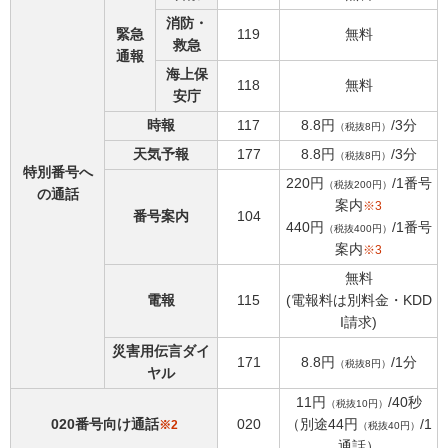
消防・
緊急
119
無料
救急
通報
海上保
118
無料
安庁
時報
117
8.8円
/3分
（税抜8円）
天気予報
177
8.8円
/3分
（税抜8円）
特別番号へ
220円
/1番号
（税抜200円）
の通話
案内
※3
番号案内
104
440円
/1番号
（税抜400円）
案内
※3
無料
電報
115
(電報料は別料金・KDD
I請求)
災害用伝言ダイ
171
8.8円
/1分
（税抜8円）
ヤル
11円
/40秒
（税抜10円）
020番号向け通話
020
（別途44円
/1
※2
（税抜40円）
通話）