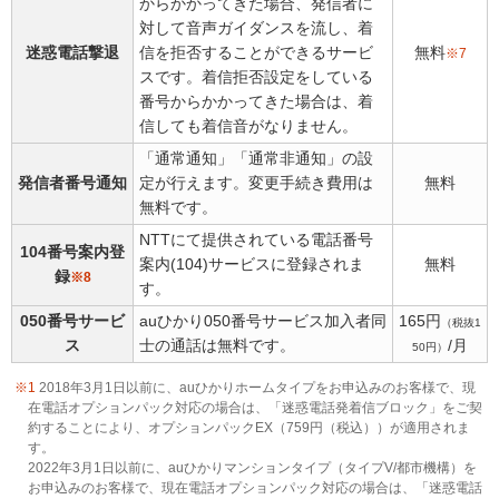
からかかってきた場合、発信者に
対して音声ガイダンスを流し、着
迷惑電話撃退
信を拒否することができるサービ
無料
※7
スです。着信拒否設定をしている
番号からかかってきた場合は、着
信しても着信音がなりません。
「通常通知」「通常非通知」の設
発信者番号通知
定が行えます。変更手続き費用は
無料
無料です。
NTTにて提供されている電話番号
104番号案内登
案内(104)サービスに登録されま
無料
録
※8
す。
050番号サービ
auひかり050番号サービス加入者同
165円
（税抜1
ス
士の通話は無料です。
/月
50円）
※1
2018年3月1日以前に、auひかりホームタイプをお申込みのお客様で、現
在電話オプションパック対応の場合は、「迷惑電話発着信ブロック」をご契
約することにより、オプションパックEX（759円（税込））が適用されま
す。
2022年3月1日以前に、auひかりマンションタイプ（タイプV/都市機構）を
お申込みのお客様で、現在電話オプションパック対応の場合は、「迷惑電話