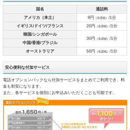
国名
通話料
アメリカ（本土）
9円
/1分
（非課税）
イギリス/ドイツ/フランス
20円
/1分
（非課税）
韓国/シンガポール
30円
/1分
（非課税）
中国/香港/ブラジル
オーストラリア
50円
/1分
（非課税）
安心便利な付加サービス
電話オプションパックなら付加サービスをまとめてご利用でき、料
金も割安になります。
また、各サービスを個別にお申込みいただくことも可能です。