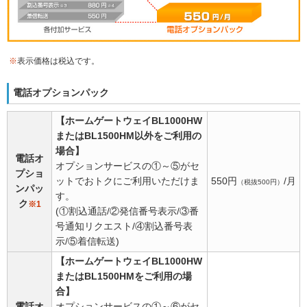
※
表示価格は税込です。
電話オプションパック
【ホームゲートウェイBL1000HW
またはBL1500HM以外をご利用の
場合】
電話オ
オプションサービスの①～⑤がセ
プショ
ットでおトクにご利用いただけま
550円
/月
（税抜500円）
ンパッ
す。
ク
※1
(①割込通話/②発信番号表示/③番
号通知リクエスト/④割込番号表
示/⑤着信転送)
【ホームゲートウェイBL1000HW
またはBL1500HMをご利用の場
合】
電話オ
オプションサービスの①～⑥がセ