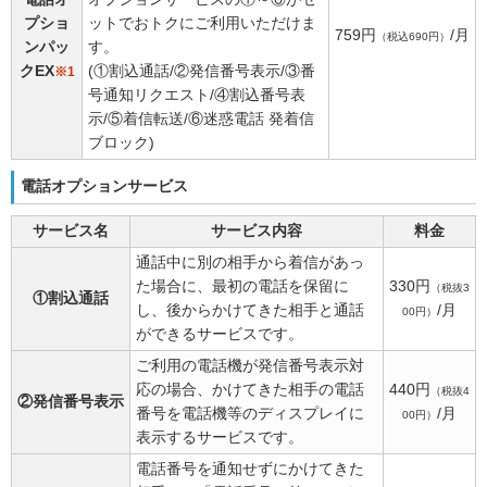
プショ
ットでおトクにご利用いただけま
759円
/月
（税込690円）
ンパッ
す。
クEX
(①割込通話/②発信番号表示/③番
※1
号通知リクエスト/④割込番号表
示/⑤着信転送/⑥迷惑電話 発着信
ブロック)
電話オプションサービス
サービス名
サービス内容
料金
通話中に別の相手から着信があっ
た場合に、最初の電話を保留に
330円
（税抜3
①割込通話
し、後からかけてきた相手と通話
/月
00円）
ができるサービスです。
ご利用の電話機が発信番号表示対
応の場合、かけてきた相手の電話
440円
（税抜4
②発信番号表示
番号を電話機等のディスプレイに
/月
00円）
表示するサービスです。
電話番号を通知せずにかけてきた