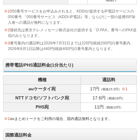
※1
050番号サービスをお申込みされると、KDDIが提供するIP電話サービスの
050番号 「050番号サービス（KDDI-IP電話）等」ならびに一部の提携ISP加
入者への通話が無料になります。
※2
接続先は東京テレメッセージ株式会社の提供する「D-FAX」番号へのFAX送
信のみとなります。
※3
番号案内の通話料は2026年7月31日までは220円(税抜200円)/1番号案内、
2026年8月1日以降は440円(税抜400円)/1番号案内となります。
携帯電話/PHS通話料金(1分当たり)
機種
通話料
auケータイ宛
17円
※1
（税抜15.5円）
NTTドコモ/ソフトバンク宛
17.6円
（税抜16円）
PHS宛
11円
（税抜10円）
※1
auまとめトークをご利用の場合、国内通話無料となります。
国際通話料金