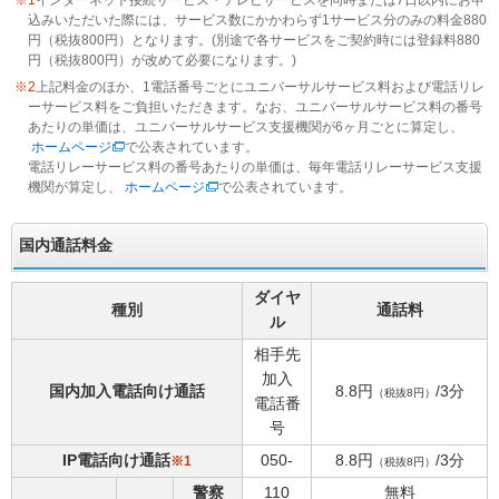
※1
インターネット接続サービス・テレビサービスを同時または7日以内にお申
込みいただいた際には、サービス数にかかわらず1サービス分のみの料金880
円（税抜800円）となります。(別途で各サービスをご契約時には登録料880
円（税抜800円）が改めて必要になります。)
※2
上記料金のほか、1電話番号ごとにユニバーサルサービス料および電話リレ
ーサービス料をご負担いただきます。なお、ユニバーサルサービス料の番号
あたりの単価は、ユニバーサルサービス支援機関が6ヶ月ごとに算定し、
ホームページ
で公表されています。
電話リレーサービス料の番号あたりの単価は、毎年電話リレーサービス支援
機関が算定し、
ホームページ
で公表されています。
国内通話料金
ダイヤ
種別
通話料
ル
相手先
加入
国内加入電話向け通話
8.8円
/3分
（税抜8円）
電話番
号
IP電話向け通話
050-
8.8円
/3分
※1
（税抜8円）
警察
110
無料