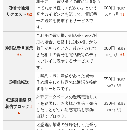
相手に、「電話番号の前に186をつ
③番号通知
けておかけ直しください」という
660円
（税抜6
リクエスト
音声ガイダンスを流して、電話番
/月
※2
※3
00円）
号の通知を要求するサービスで
す。
ご利用の電話機が割込番号表示対
応の場合、通話中に別の相手から
④割込番号表示
着信があったとき、後からかけて
880円
（税抜8
きた相手の番号を電話機等のディ
/月
※4
※5
00円）
スプレイに表示するサービスで
す。
ご契約回線に着信があった場合に
550円
（税抜5
⑤着信転送
予め設定した転送先に通話を接続
/月
00円）
するサービスです。
外部データベースの迷惑電話リス
⑥迷惑電話 発
トを参照し、お客様が着信・発信
330円
（税抜3
着信ブロック
※
したことがない迷惑電話も事前に
/月
00円）
6
自動でブロック。
迷惑電話撃退の登録を行った番号