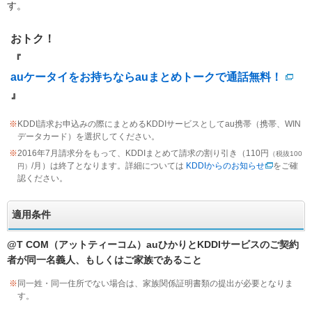
す。
おトク！
『
auケータイをお持ちならauまとめトークで通話無料！
』
※
KDDI請求お申込みの際にまとめるKDDIサービスとしてau携帯（携帯、WIN
データカード）を選択してください。
※
2016年7月請求分をもって、KDDIまとめて請求の割り引き（110円
（税抜100
/月）は終了となります。詳細については
KDDIからのお知らせ
をご確
円）
認ください。
適用条件
@T COM（アットティーコム）auひかりとKDDIサービスのご契約
者が同一名義人、もしくはご家族であること
※
同一姓・同一住所でない場合は、家族関係証明書類の提出が必要となりま
す。