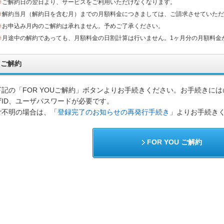
※
ご解約日の翌日より、サービスをご利用いただけなくなります。
※
解約当月（解約日を含む月）までの月額料金につきましては、ご請求させていただ
※
お申込み月内のご解約は承れません。予めご了承ください。
※
月途中の解約であっても、月額料金の日割計算は行いません。1ヶ月分の月額料金
ご解約
下記の「FOR YOUご解約」ボタンよりお手続きください。お手続きには
ザID、ユーザパスワードが必要です。
ご不明の場合は、「
登録完了のお知らせの再発行手続き
」よりお手続き
FOR YOU ご解約