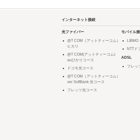
インターネット接続
光ファイバー
モバイル接
@T COM（アットティーコム）
LIBMO
ヒカリ
NTT
@T COM(アットティーコム)
ADSL
auひかりコース
フレッ
ドコモ光コース
@T COM（アットティーコム）
ver SoftBank 光コース
フレッツ光コース