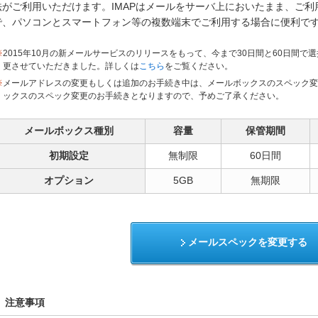
法がご利用いただけます。IMAPはメールをサーバ上においたまま、ご
で、パソコンとスマートフォン等の複数端末でご利用する場合に便利で
※
2015年10月の新メールサービスのリリースをもって、今まで30日間と60日間で
更させていただきました。詳しくは
こちら
をご覧ください。
※
メールアドレスの変更もしくは追加のお手続き中は、メールボックスのスペック変
ックスのスペック変更のお手続きとなりますので、予めご了承ください。
メールボックス種別
容量
保管期間
初期設定
無制限
60日間
オプション
5GB
無期限
メールスペックを変更する
注意事項