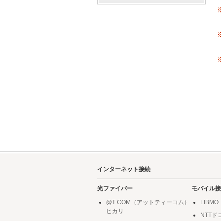
インターネット接続
光ファイバー
モバイル接
@T COM（アットティーコム）
LIBMO
ヒカリ
NTT