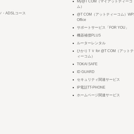
My@T COM（マイアットティーコ
ム）
ツ・ADSLコース
@T COM（アットティーコム）WP
Office
サポートサービス「FOR YOU」
機器補償PLUS
ルーターレンタル
ひかりＴＶ for @T COM（アットテ
ィーコム）
TOKAI SAFE
ID GUARD
セキュリティ関連サービス
IP電話TT-PHONE
ホームページ関連サービス