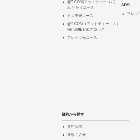
@T COM(アットティーコム)
ADSL
auひかりコース
フレッ
ドコモ光コース
@T COM（アットティーコム）
ver SoftBank 光コース
フレッツ光コース
目的から探す
資料請求
新規ご入会