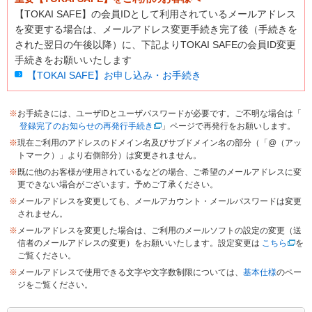
【TOKAI SAFE】の会員IDとして利用されているメールアドレス
を変更する場合は、メールアドレス変更手続き完了後（手続きを
された翌日の午後以降）に、下記よりTOKAI SAFEの会員ID変更
手続きをお願いいたします
【TOKAI SAFE】お申し込み・お手続き
※
お手続きには、ユーザIDとユーザパスワードが必要です。ご不明な場合は「
登録完了のお知らせの再発行手続き
」ページで再発行をお願いします。
※
現在ご利用のアドレスのドメイン名及びサブドメイン名の部分（「@（アッ
トマーク）」より右側部分）は変更されません。
※
既に他のお客様が使用されているなどの場合、ご希望のメールアドレスに変
更できない場合がございます。予めご了承ください。
※
メールアドレスを変更しても、メールアカウント・メールパスワードは変更
されません。
※
メールアドレスを変更した場合は、ご利用のメールソフトの設定の変更（送
信者のメールアドレスの変更）をお願いいたします。設定変更は
こちら
を
ご覧ください。
※
メールアドレスで使用できる文字や文字数制限については、
基本仕様
のペー
ジをご覧ください。