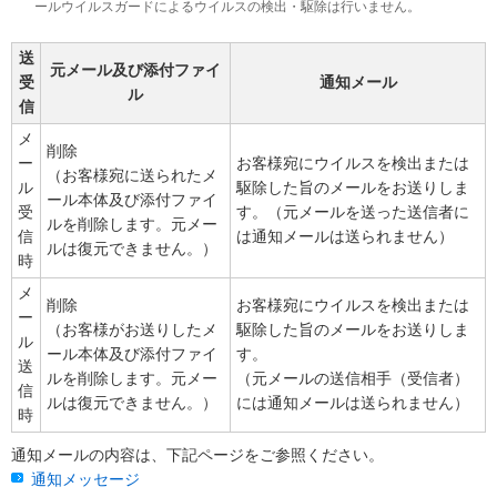
ールウイルスガードによるウイルスの検出・駆除は行いません。
送
元メール及び添付ファイ
受
通知メール
ル
信
メ
削除
ー
お客様宛にウイルスを検出または
（お客様宛に送られたメ
ル
駆除した旨のメールをお送りしま
ール本体及び添付ファイ
受
す。（元メールを送った送信者に
ルを削除します。元メー
信
は通知メールは送られません）
ルは復元できません。）
時
メ
削除
お客様宛にウイルスを検出または
ー
（お客様がお送りしたメ
駆除した旨のメールをお送りしま
ル
ール本体及び添付ファイ
す。
送
ルを削除します。元メー
（元メールの送信相手（受信者）
信
ルは復元できません。）
には通知メールは送られません）
時
通知メールの内容は、下記ページをご参照ください。
通知メッセージ