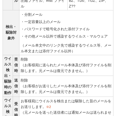
ル
圧縮ファイル、msc ファイ
BZ、TD0、TGZ、ZIP、
ル
Z??
・分割メール
・一定容量以上のメール
検出・
・パスワードで暗号化された添付ファイル
駆除対
・その他メール以外で感染するウイルス・マルウェア
象外
（メール本文中のリンク先で感染するウイルス等、メー
ル本文または添付ファイル以外）
ウイ
受
削除
ルス
信
（お客様宛に送られたメール本体及び添付ファイルを削
検
時
除します。元メールは復元できません。）
出・
送
削除
駆除
信
（お客様がお送りしたメール本体及び添付ファイルを削
時の
時
除します。元メールは復元できません。）
動作
ウイ
お客様宛にウイルスを検出または駆除した旨のメールを
受
ルス
お送りします。
※2
信
検
（元メールを送った送信者には通知メールは送られませ
時