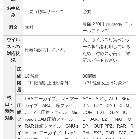
お申込
不要（標準サービス）
必要
み
月額 220円
/1メ
（税抜200円）
料金
無料
ールアドレス
ウイル
大手ウイルス対策ベンダ
スへの
ーの製品を利用している
比較的対応している。
対応状
ため、対応力が高く、対
況
応スピードも速い。
圧
縮
10階層
30階層
階
（11階層以上は対象外）
（31階層以上は対象外）
層
検
LHA アーカイブ、LZH アー
ACE、ARC、ARJ、B64、
出・
圧
カイブ、ARJ 圧縮ファイ
BIN、BZ?、CAB、CHM、
駆除
縮
ル、Zip 圧縮ファイル、Mic
COM、EXE、GZ?、IC
対象
フ
rosoft CAB 圧縮ファイル、
E、JAR、LZH、NAP、O
ァ
RAR 圧縮ファイル、GNU z
D?、 OUT PPZ、RAR、R
イ
ip、tar アーカイブ、bzip2
PM、SX?、TAR、TAZ、T